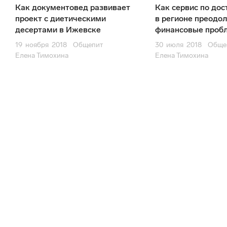
Как документовед развивает
Как сервис по дос
проект с диетическими
в регионе преодо
десертами в Ижевске
финансовые проб
19
ноября
2018
Общепит
30
июля
2018
Обще
Елена Тимохина
Елена Тимохина
Влад
В
18 февраля
молодой, но перспективный БАРЫГА!
ОТВЕТИТЬ
Амин Ахмедханович Магирович
АА
12 февраля