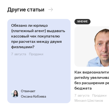
Другие статьи
→
МНЕНИЕ
Обязано ли юрлицо
(платежный агент) выдавать
кассовый чек покупателю
при расчетах между двумя
физлицами?
7
августа
Продажи
Как видеоаналити
ритейлу увеличив
без расширения р
бюджета
Отвечает
7
августа
Продажи
Оксана Кобзева
Михаил Шестаков