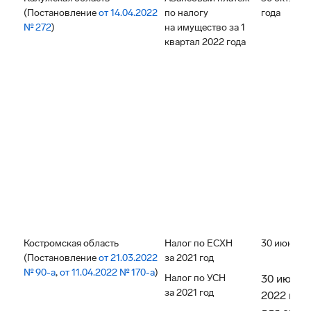
(Постановление
от 14.04.2022
по налогу
года
№ 272
)
на имущество за 1
квартал 2022 года
Костромская область
Налог по ЕСХН
30 июня 20
(Постановление
от 21.03.2022
за 2021 год
№ 90-а
,
от 11.04.2022 № 170-а
)
Налог по УСН
30 июня
за 2021 год
2022 год