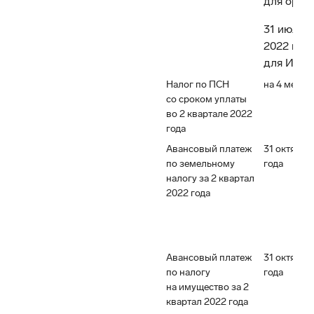
для орга
31 июля
2022 год
для ИП
Налог по ПСН
на 4 месяц
со сроком уплаты
во 2 квартале 2022
года
Авансовый платеж
31 октября
по земельному
года
налогу за 2 квартал
2022 года
Авансовый платеж
31 октября
по налогу
года
на имущество за 2
квартал 2022 года