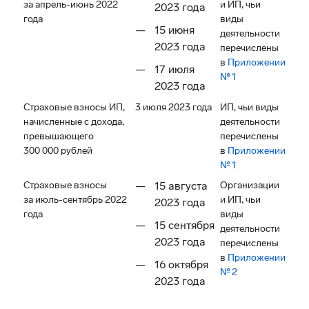
за апрель-июнь 2022
и ИП, чьи
2023 года
года
виды
15 июня
деятельности
2023 года
перечислены
в
Приложении
17 июля
№ 1
2023 года
Страховые взносы ИП,
3 июля 2023 года
ИП, чьи виды
начисленные с дохода,
деятельности
превышающего
перечислены
300 000 рублей
в
Приложении
№ 1
Страховые взносы
15 августа
Организации
за июль-сентябрь 2022
и ИП, чьи
2023 года
года
виды
15 сентября
деятельности
2023 года
перечислены
в
Приложении
16 октября
№ 2
2023 года