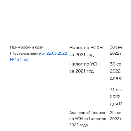
Приморский край
Налог по ЕСХН
30 сентябр
(Постановление
от 22.03.2022
2022 года
за 2021 год
№ 157-пп
)
Налог по УСН
30 сентя
за 2021 год
2022 год
для орга
31 октябр
2022 год
для ИП
Авансовый платеж
25 октября
по УСН за 1 квартал
2022 года
2022 года