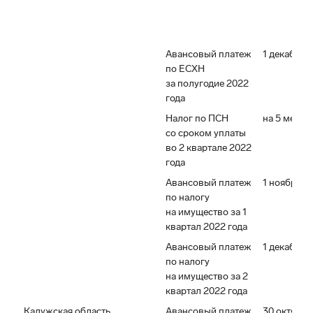
Авансовый платеж
1 декабря 
по ЕСХН
за полугодие 2022
года
Налог по ПСН
на 5 месяц
со сроком уплаты
во 2 квартале 2022
года
Авансовый платеж
1 ноября 2
по налогу
на имущество за 1
квартал 2022 года
Авансовый платеж
1 декабря 
по налогу
на имущество за 2
квартал 2022 года
Калужская область
Авансовый платеж
30 октября