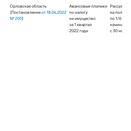
Орловская область
Авансовые платежи
Рассрочка
(Постановление
от 18.04.2022
по налогу
на полгода
№ 205
)
на имущество
по 1/6 в ме
за 1 квартал
начиная
2022 года
с 30 ноябр