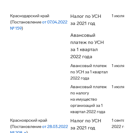
Краснодарский край
Налог по УСН
1 июля 202
(Постановление
от 07.04.2022
за 2021 год
№ 159
)
Авансовый
платеж по УСН
за 1 квартал
2022 года
Авансовый платеж
1 июля 202
по УСН за 1 квартал
2022 года
Авансовый платеж
1 июля 202
по налогу
на имущество
организаций за 1
квартал 2022 года
Красноярский край
Налог по УСН
1 сентября
(Постановление
от 28.03.2022
2022 года
за 2021 год
№ 208-п
)