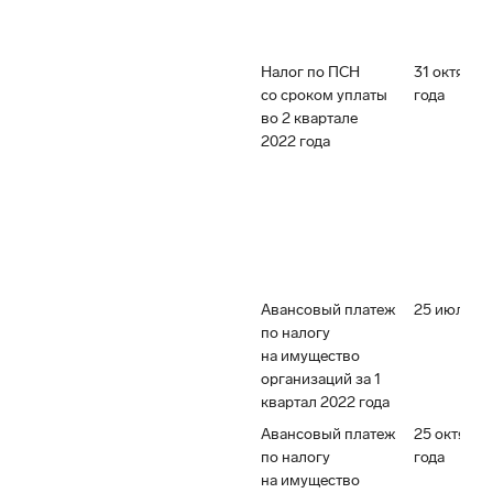
Налог по ПСН
31 октября
со сроком уплаты
года
во 2 квартале
2022 года
Авансовый платеж
25 июля 20
по налогу
на имущество
организаций за 1
квартал 2022 года
Авансовый платеж
25 октября
по налогу
года
на имущество