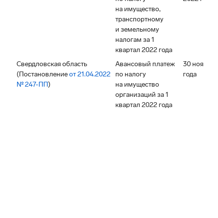
на имущество,
транспортному
и земельному
налогам за 1
квартал 2022 года
Свердловская область
Авансовый платеж
30 ноября 
(Постановление
от 21.04.2022
по налогу
года
№ 247-ПП
)
на имущество
организаций за 1
квартал 2022 года