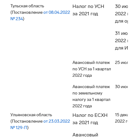
Тульская область
Налог по УСН
30 июня
(Постановление
от 08.04.2022
за 2021 год
2022 год
№ 234
)
для орга
31 июля
2022 год
для ИП
Авансовый платеж
25 июля 20
по УСН за 1 квартал
2022 года
Авансовый платеж
30 июня 2
по земельному
налогу за 1 квартал
2022 года
Ульяновская область
Налог по ЕСХН
15 декабря
(Постановление
от 23.03.2022
2022 года
за 2021 год
№ 129-П
)
Авансовый