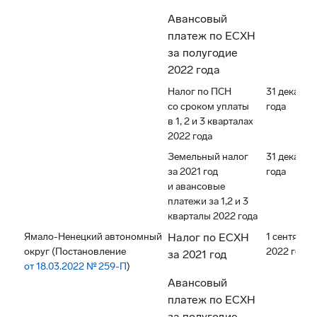
Авансовый
платеж по ЕСХН
за полугодие
2022 года
Налог по ПСН
31 декабря
со сроком уплаты
года
в 1, 2 и 3 кварталах
2022 года
Земельный налог
31 декабря
за 2021 год
года
и авансовые
платежи за 1,2 и 3
кварталы 2022 года
Ямало-Ненецкий автономный
Налог по ЕСХН
1 сентября
округ (Постановление
2022 года
за 2021 год
от 18.03.2022 № 259-П
)
Авансовый
платеж по ЕСХН
за полугодие