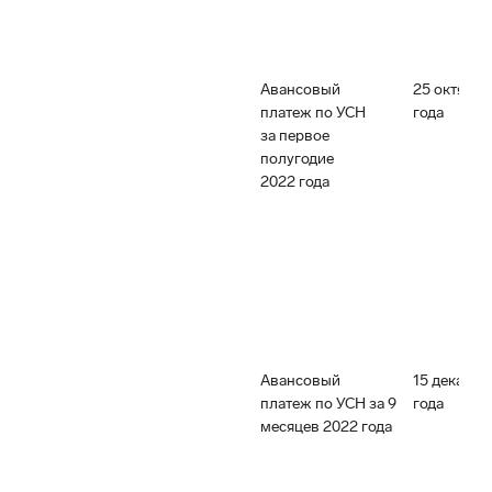
Авансовый
25 октября
платеж по УСН
года
за первое
полугодие
2022 года
Авансовый
15 декабря
платеж по УСН за 9
года
месяцев 2022 года