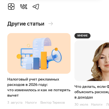
Другие статьи
→
МНЕНИЕ
Налоговый учет рекламных
расходов в 2026 году:
Что делать, если 
что изменилось и как не потерять
объяснить расхож
вычет
в доходах
3
августа
Налоги
Виктор Терехов
30
июля
Налоги
Л