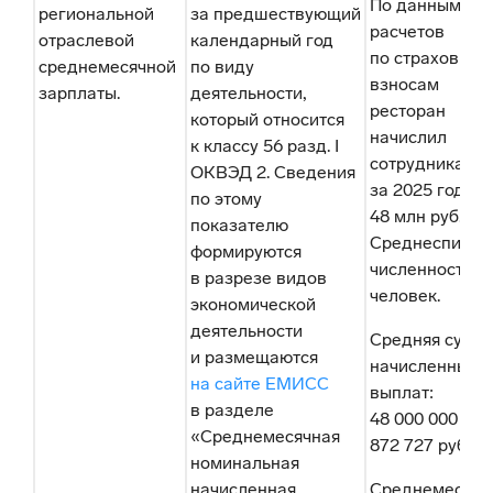
По данным
региональной
за предшествующий
расчетов
отраслевой
календарный год
по страховым
среднемесячной
по виду
взносам
зарплаты.
деятельности,
ресторан
который относится
начислил
к классу 56 разд. I
сотрудникам
ОКВЭД 2. Сведения
за 2025 год
по этому
48 млн руб.
показателю
Среднесписоч
формируются
численность —
в разрезе видов
человек.
экономической
деятельности
Средняя сумм
и размещаются
начисленных
на сайте ЕМИСС
выплат:
в разделе
48 000 000 / 5
«Среднемесячная
872 727 руб.
номинальная
начисленная
Среднемесячн