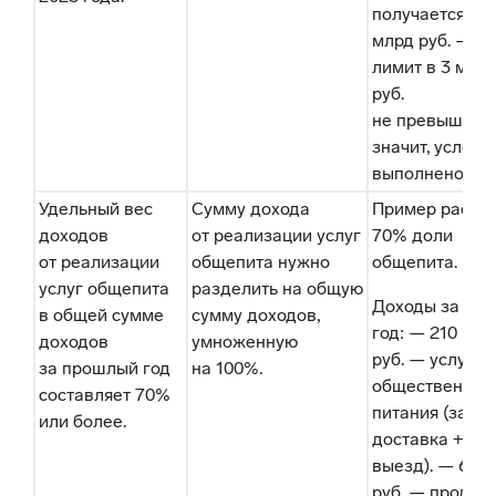
получается 2,6
млрд руб. —
лимит в 3 млр
руб.
не превышен,
значит, услови
выполнено.
Удельный вес
Сумму дохода
Пример расче
доходов
от реализации услуг
70% доли
от реализации
общепита нужно
общепита.
услуг общепита
разделить на общую
Доходы за 202
в общей сумме
сумму доходов,
год: — 210 млн
доходов
умноженную
руб. — услуги
за прошлый год
на 100%.
общественног
составляет 70%
питания (зал +
или более.
доставка +
выезд). — 60 
руб. — продаж