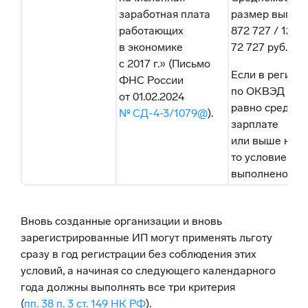
заработная плата
размер выплат
работающих
872 727 / 12 =
в экономике
72 727 руб.
с 2017 г.» (Письмо
Если в регион
ФНС России
по ОКВЭД 56 э
от 01.02.2024
равно средней
№ СД-4-3/1079@
).
зарплате
или выше нее,
то условие
выполнено.
Вновь созданные организации и вновь
зарегистрированные ИП могут применять льготу
сразу в год регистрации без соблюдения этих
условий, а начиная со следующего календарного
года должны выполнять все три критерия
(
пп. 38 п. 3 ст. 149 НК РФ
).