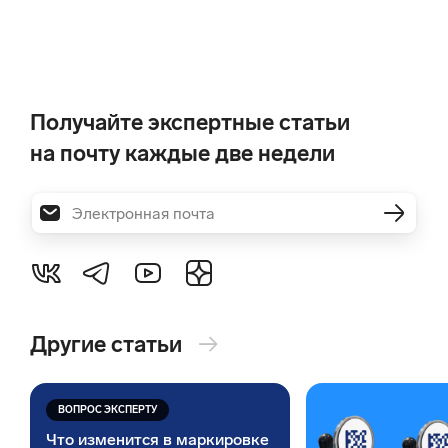
Ирина Сложеникина
ИС
Получайте экспертные статьи
18 марта
на почту каждые две недели
Что такое гайд?
ОТВЕТИТЬ
Алексей
А
19 февраля
Здравствуйте. У меня общепит перешел на АУСН,
Вопрос: нужно будет дополнительно платить 1% от
Другие статьи
→
доходов, больше 300 000 руб.
ОТВЕТИТЬ
ВОПРОС ЭКСПЕРТУ
Мария
Что изменится в маркировке
М