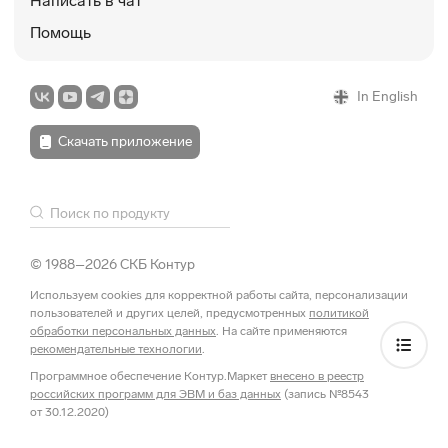
Написать в чат
Помощь
Наталья Шевченко
НШ
18 декабря 2025
Добрый день, а если поняли что имеем право на
In English
льготу освобождения от НДС в этом году только в
4 квартале(сотрудник налоговой инспекции
Скачать приложение
неверно проинформировал). 3 квартала подавали
декларацию по НДС(5%) и уплачивали налог.
Можно в 4 квартале подать уточненные расчеты за
1,2 и 3 кварталы?
© 1988–2026 СКБ Контур
ОТВЕТИТЬ
Используем cookies для корректной работы сайта, персонализации
пользователей и других целей, предусмотренных
политикой
Элина Захарян
ЭЗ
обработки персональных данных
. На сайте применяются
17 декабря 2025
рекомендательные технологии
.
т.е. верно поняла,что ИП на УСН 6% с доходом
Программное обеспечение Контур.Маркет
внесено в реестр
российских программ для ЭВМ и баз данных
(запись №8543
свыше 20 млн за 2025 может применить льготу и
от 30.12.2020)
не платить 5% НДС .или это льгота касается только