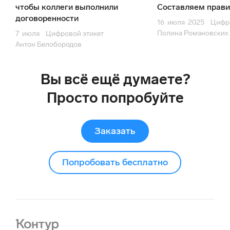
чтобы коллеги выполнили
Составляем прави
договоренности
16
июля
2025
Цифро
Полина Романовских
7
июля
Цифровой этикет
Антон Белобородов
Вы всё ещё думаете?
Просто попробуйте
Заказать
Попробовать бесплатно